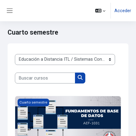
Salta al contenido principal
Acceder
Panel lateral
Cuarto semestre
Categorías
Buscar cursos
Buscar cursos
FUNDAMENTOS DE BASE DE DATOS - ISIC
Cuarto semestre