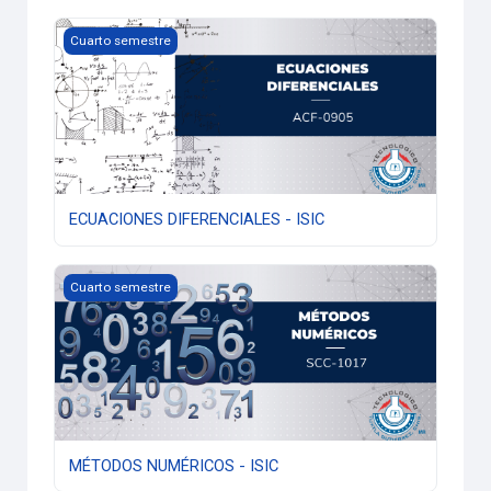
ECUACIONES DIFERENCIALES - ISIC
Cuarto semestre
ECUACIONES DIFERENCIALES - ISIC
MÉTODOS NUMÉRICOS - ISIC
Cuarto semestre
MÉTODOS NUMÉRICOS - ISIC