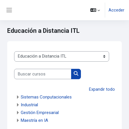
Salta al contenido principal
Acceder
Panel lateral
Educación a Distancia ITL
Categorías
Buscar cursos
Buscar cursos
Expandir todo
Sistemas Conputacionales
Industrial
Gestión Empresarial
Maestría en IA