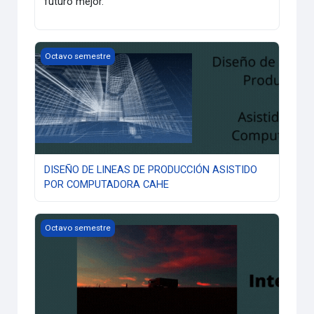
futuro mejor.
DISEÑO DE LINEAS DE PRODUCCIÓN ASISTIDO POR COMP
Octavo semestre
DISEÑO DE LINEAS DE PRODUCCIÓN ASISTIDO
POR COMPUTADORA CAHE
LOGÍSTICA INTERNACIONAL
Octavo semestre