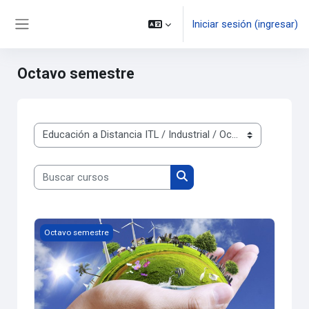
Saltar al contenido principal
Iniciar sesión (ingresar)
Pánel lateral
Octavo semestre
Categorías
Buscar cursos
Buscar cursos
PRODUCCIÓN INDUSTRIAL LIMPIA
Octavo semestre