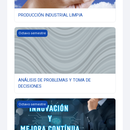
PRODUCCIÓN INDUSTRIAL LIMPIA
ANÁLISIS DE PROBLEMAS Y TOMA DE DECISIONES
Octavo semestre
ANÁLISIS DE PROBLEMAS Y TOMA DE
DECISIONES
INNOVACIÓN PARA LA MEJORA CONTINUA
Octavo semestre