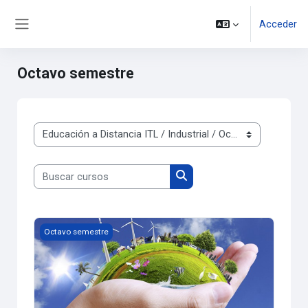
Salta al contenido principal
Acceder
Panel lateral
Octavo semestre
Categorías
Buscar cursos
Buscar cursos
PRODUCCIÓN INDUSTRIAL LIMPIA
Octavo semestre