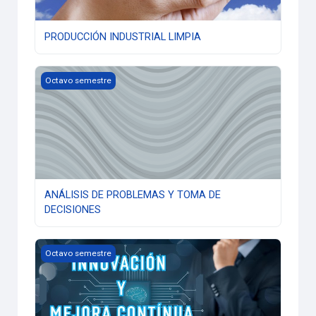
PRODUCCIÓN INDUSTRIAL LIMPIA
ANÁLISIS DE PROBLEMAS Y TOMA DE DECISIONES
Octavo semestre
ANÁLISIS DE PROBLEMAS Y TOMA DE
DECISIONES
INNOVACIÓN PARA LA MEJORA CONTINUA
Octavo semestre