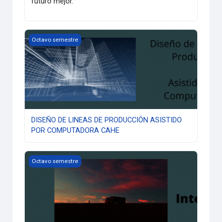
futuro mejor.
DISEÑO DE LINEAS DE PRODUCCIÓN ASISTIDO POR COMP
Octavo semestre
DISEÑO DE LINEAS DE PRODUCCIÓN ASISTIDO
POR COMPUTADORA CAHE
LOGÍSTICA INTERNACIONAL
Octavo semestre